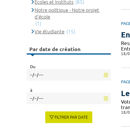
Ecoles et instituts
(85)
Notre politique - Notre projet
d'école
(1)
PAG
Vie étudiante
(15)
En
Res
Ent
Par date de création
18/0
Du
PAG
à
Le
Vot
tra
18/0
FILTRER PAR DATE