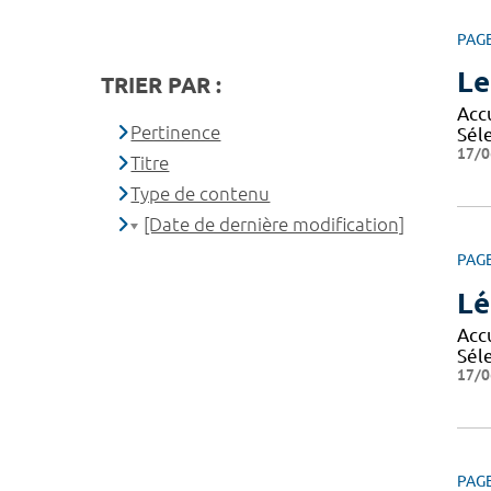
PAG
Le
TRIER PAR :
Accu
Pertinence
Séle
17/0
Titre
Type de contenu
[Date de dernière modification]
PAG
Lé
Accu
Séle
17/0
PAG