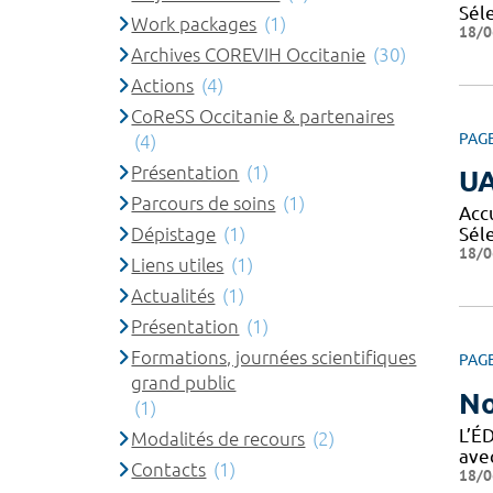
Sél
Work packages
(1)
18/0
Archives COREVIH Occitanie
(30)
Actions
(4)
CoReSS Occitanie & partenaires
PAG
(4)
Présentation
(1)
U
Parcours de soins
(1)
Acc
Dépistage
(1)
Sél
18/0
Liens utiles
(1)
Actualités
(1)
Présentation
(1)
Formations, journées scientifiques
PAG
grand public
No
(1)
L’É
Modalités de recours
(2)
ave
Contacts
(1)
18/0