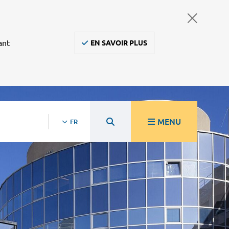
ant
EN SAVOIR PLUS
MENU
FR