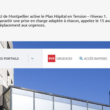
 de Montpellier active le Plan Hôpital en Tension – Niveau 1.
arantir une prise en charge adaptée à chacun, appelez le 15 av
déplacement aux urgences.
URGENCES
ACCÈS RAPIDES
ES PORTAILS