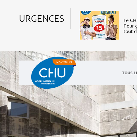
URGENCES
Le CHU
Pour g
tout 
TOUS L