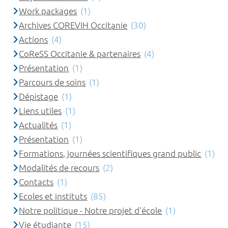
Work packages
(1)
Archives COREVIH Occitanie
(30)
Actions
(4)
CoReSS Occitanie & partenaires
(4)
Présentation
(1)
Parcours de soins
(1)
Dépistage
(1)
Liens utiles
(1)
Actualités
(1)
Présentation
(1)
Formations, journées scientifiques grand public
(1)
Modalités de recours
(2)
Contacts
(1)
Ecoles et instituts
(85)
Notre politique - Notre projet d'école
(1)
Vie étudiante
(15)