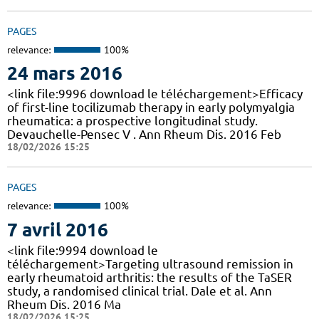
PAGES
relevance:
100%
24 mars 2016
<link file:9996 download le téléchargement>Efficacy
of first-line tocilizumab therapy in early polymyalgia
rheumatica: a prospective longitudinal study.
Devauchelle-Pensec V . Ann Rheum Dis. 2016 Feb
18/02/2026 15:25
PAGES
relevance:
100%
7 avril 2016
<link file:9994 download le
téléchargement>Targeting ultrasound remission in
early rheumatoid arthritis: the results of the TaSER
study, a randomised clinical trial. Dale et al. Ann
Rheum Dis. 2016 Ma
18/02/2026 15:25