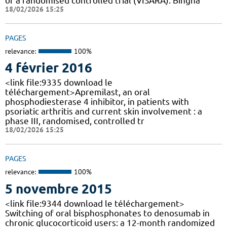
of a randomised controlled trial (VISARA). Bingha
18/02/2026 15:25
PAGES
relevance:
100%
4 février 2016
<link file:9335 download le
téléchargement>Apremilast, an oral
phosphodiesterase 4 inhibitor, in patients with
psoriatic arthritis and current skin involvement : a
phase III, randomised, controlled tr
18/02/2026 15:25
PAGES
relevance:
100%
5 novembre 2015
<link file:9344 download le téléchargement>
Switching of oral bisphosphonates to denosumab in
chronic glucocorticoid users: a 12-month randomized