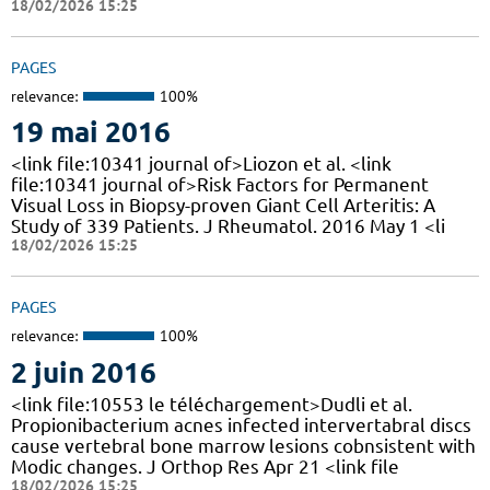
18/02/2026 15:25
PAGES
relevance:
100%
19 mai 2016
<link file:10341 journal of>Liozon et al. <link
file:10341 journal of>Risk Factors for Permanent
Visual Loss in Biopsy-proven Giant Cell Arteritis: A
Study of 339 Patients. J Rheumatol. 2016 May 1 <li
18/02/2026 15:25
PAGES
relevance:
100%
2 juin 2016
<link file:10553 le téléchargement>Dudli et al.
Propionibacterium acnes infected intervertabral discs
cause vertebral bone marrow lesions cobnsistent with
Modic changes. J Orthop Res Apr 21 <link file
18/02/2026 15:25