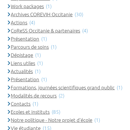
Work packages
(1)
Archives COREVIH Occitanie
(30)
Actions
(4)
CoReSS Occitanie & partenaires
(4)
Présentation
(1)
Parcours de soins
(1)
Dépistage
(1)
Liens utiles
(1)
Actualités
(1)
Présentation
(1)
Formations, journées scientifiques grand public
(1)
Modalités de recours
(2)
Contacts
(1)
Ecoles et instituts
(85)
Notre politique - Notre projet d'école
(1)
Vie étudiante
(15)