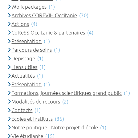
Work packages
(1)
Archives COREVIH Occitanie
(30)
Actions
(4)
CoReSS Occitanie & partenaires
(4)
Présentation
(1)
Parcours de soins
(1)
Dépistage
(1)
Liens utiles
(1)
Actualités
(1)
Présentation
(1)
Formations, journées scientifiques grand public
(1)
Modalités de recours
(2)
Contacts
(1)
Ecoles et instituts
(85)
Notre politique - Notre projet d'école
(1)
Vie étudiante
(15)