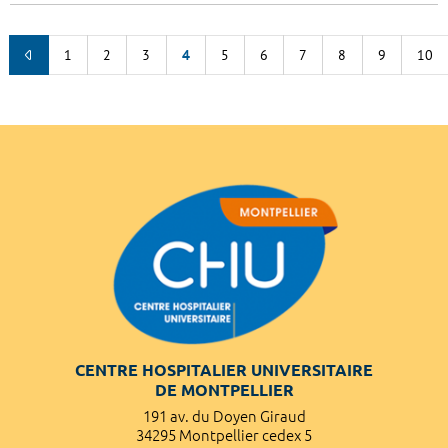
1
2
3
4
5
6
7
8
9
10
CENTRE HOSPITALIER UNIVERSITAIRE
DE MONTPELLIER
191 av. du Doyen Giraud
34295 Montpellier cedex 5