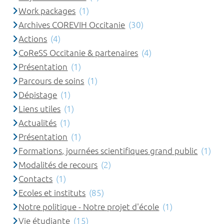
Work packages
(1)
Archives COREVIH Occitanie
(30)
Actions
(4)
CoReSS Occitanie & partenaires
(4)
Présentation
(1)
Parcours de soins
(1)
Dépistage
(1)
Liens utiles
(1)
Actualités
(1)
Présentation
(1)
Formations, journées scientifiques grand public
(1)
Modalités de recours
(2)
Contacts
(1)
Ecoles et instituts
(85)
Notre politique - Notre projet d'école
(1)
Vie étudiante
(15)