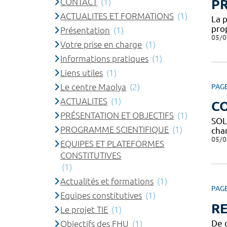
CONTACT
(1)
P
ACTUALITES ET FORMATIONS
(1)
La 
pro
Présentation
(1)
05/0
Votre prise en charge
(1)
Informations pratiques
(1)
Liens utiles
(1)
Le centre Maolya
(2)
PAG
ACTUALITES
(1)
C
PRÉSENTATION ET OBJECTIFS
(1)
SOL
PROGRAMME SCIENTIFIQUE
(1)
char
05/0
EQUIPES ET PLATEFORMES
CONSTITUTIVES
(1)
Actualités et formations
(1)
PAG
Equipes constitutives
(1)
R
Le projet TIE
(1)
De q
Objectifs des FHU
(1)