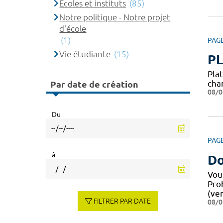
Ecoles et instituts
(85)
Notre politique - Notre projet
d'école
(1)
PAG
Vie étudiante
(15)
P
Pla
cha
Par date de création
08/0
Du
PAG
à
Do
Vou
Pro
(ver
FILTRER PAR DATE
08/0