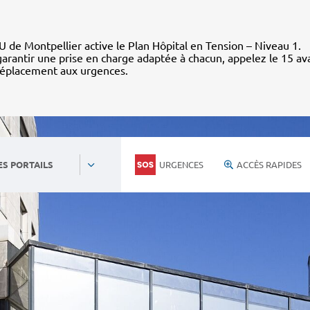
 de Montpellier active le Plan Hôpital en Tension – Niveau 1.
arantir une prise en charge adaptée à chacun, appelez le 15 av
déplacement aux urgences.
URGENCES
ACCÈS RAPIDES
ES PORTAILS