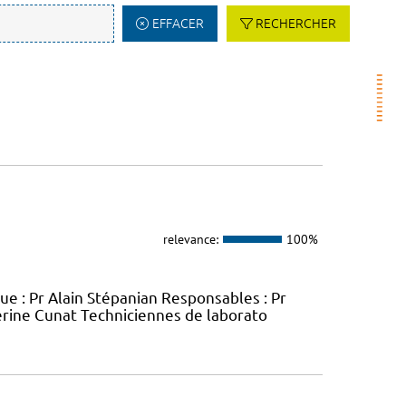
EFFACER
RECHERCHER
relevance:
100%
e : Pr Alain Stépanian Responsables : Pr
éverine Cunat Techniciennes de laborato