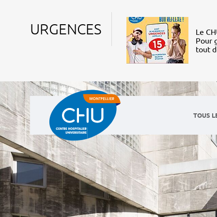
URGENCES
Le CHU
Pour g
tout 
TOUS L