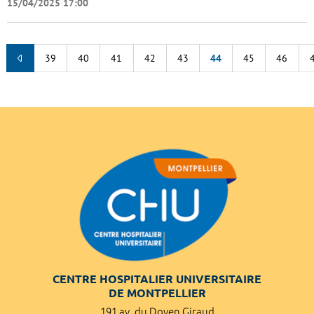
15/04/2025 17:00
39
40
41
42
43
44
45
46
CENTRE HOSPITALIER UNIVERSITAIRE
DE MONTPELLIER
191 av. du Doyen Giraud