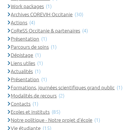
Work packages
(1)
Archives COREVIH Occitanie
(30)
Actions
(4)
CoReSS Occitanie & partenaires
(4)
Présentation
(1)
Parcours de soins
(1)
Dépistage
(1)
Liens utiles
(1)
Actualités
(1)
Présentation
(1)
Formations, journées scientifiques grand public
(1)
Modalités de recours
(2)
Contacts
(1)
Ecoles et instituts
(85)
Notre politique - Notre projet d'école
(1)
Vie étudiante
(15)