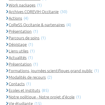
Work packages
(1)
Archives COREVIH Occitanie
(30)
Actions
(4)
CoReSS Occitanie & partenaires
(4)
Présentation
(1)
Parcours de soins
(1)
Dépistage
(1)
Liens utiles
(1)
Actualités
(1)
Présentation
(1)
Formations, journées scientifiques grand public
(1)
Modalités de recours
(2)
Contacts
(1)
Ecoles et instituts
(85)
Notre politique - Notre projet d'école
(1)
Vie étudiante
(15)