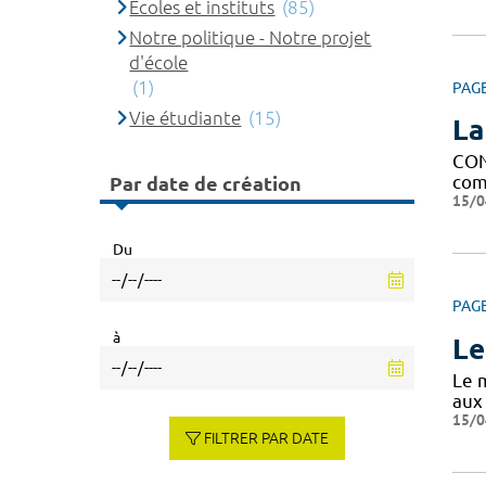
Ecoles et instituts
(85)
Notre politique - Notre projet
d'école
(1)
PAG
Vie étudiante
(15)
La
CON
comp
Par date de création
15/0
Du
PAG
à
Le
Le m
aux
15/0
FILTRER PAR DATE