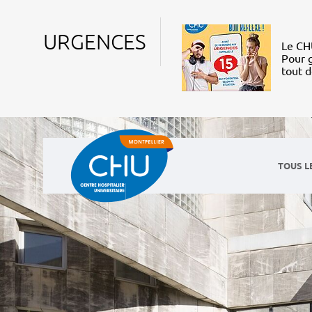
URGENCES
Le CHU
Pour g
tout 
TOUS L