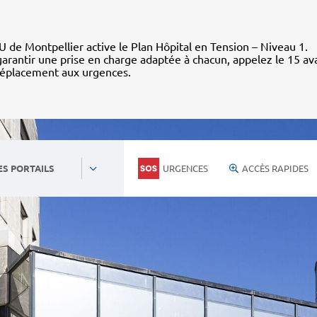
 de Montpellier active le Plan Hôpital en Tension – Niveau 1.
arantir une prise en charge adaptée à chacun, appelez le 15 av
déplacement aux urgences.
URGENCES
ACCÈS RAPIDES
ES PORTAILS