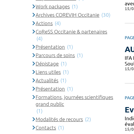
ave
Work packages
(1)
15/0
Archives COREVIH Occitanie
(30)
Actions
(4)
CoReSS Occitanie & partenaires
PAG
(4)
Présentation
(1)
AU
Parcours de soins
(1)
IFA
Dépistage
(1)
Sou
15/0
Liens utiles
(1)
Actualités
(1)
Présentation
(1)
Formations, journées scientifiques
PAG
grand public
Ev
(1)
Ind
Modalités de recours
(2)
éval
Contacts
(1)
15/0