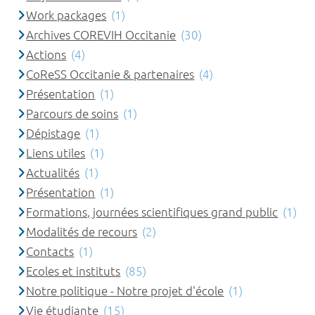
Work packages
(1)
Archives COREVIH Occitanie
(30)
Actions
(4)
CoReSS Occitanie & partenaires
(4)
Présentation
(1)
Parcours de soins
(1)
Dépistage
(1)
Liens utiles
(1)
Actualités
(1)
Présentation
(1)
Formations, journées scientifiques grand public
(1)
Modalités de recours
(2)
Contacts
(1)
Ecoles et instituts
(85)
Notre politique - Notre projet d'école
(1)
Vie étudiante
(15)