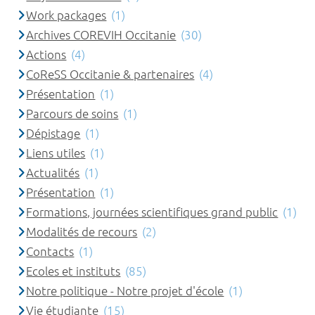
Work packages
(1)
Archives COREVIH Occitanie
(30)
Actions
(4)
CoReSS Occitanie & partenaires
(4)
Présentation
(1)
Parcours de soins
(1)
Dépistage
(1)
Liens utiles
(1)
Actualités
(1)
Présentation
(1)
Formations, journées scientifiques grand public
(1)
Modalités de recours
(2)
Contacts
(1)
Ecoles et instituts
(85)
Notre politique - Notre projet d'école
(1)
Vie étudiante
(15)