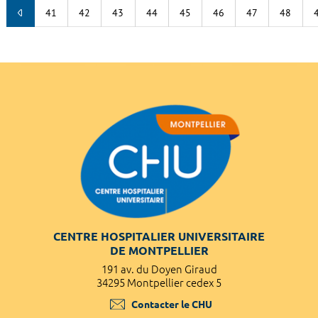
41
42
43
44
45
46
47
48
CENTRE HOSPITALIER UNIVERSITAIRE
DE MONTPELLIER
191 av. du Doyen Giraud
34295 Montpellier cedex 5
Contacter le CHU