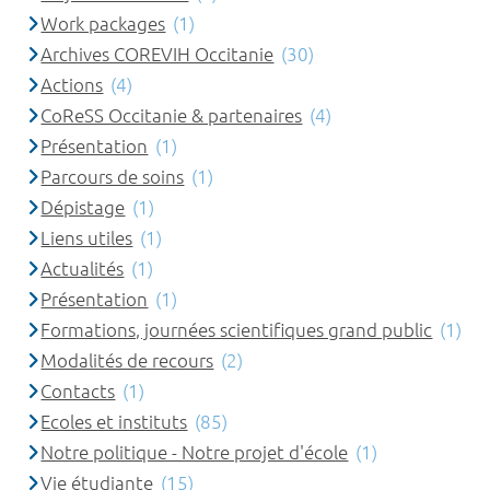
Work packages
(1)
Archives COREVIH Occitanie
(30)
Actions
(4)
CoReSS Occitanie & partenaires
(4)
Présentation
(1)
Parcours de soins
(1)
Dépistage
(1)
Liens utiles
(1)
Actualités
(1)
Présentation
(1)
Formations, journées scientifiques grand public
(1)
Modalités de recours
(2)
Contacts
(1)
Ecoles et instituts
(85)
Notre politique - Notre projet d'école
(1)
Vie étudiante
(15)