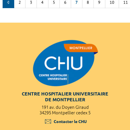
2
3
4
5
6
7
8
9
10
11
CENTRE HOSPITALIER UNIVERSITAIRE
DE MONTPELLIER
191 av. du Doyen Giraud
34295 Montpellier cedex 5
Contacter le CHU