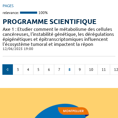
PAGES
relevance:
100%
PROGRAMME SCIENTIFIQUE
Axe 1 : Etudier comment le métabolisme des cellules
cancéreuses, l'instabilité génétique, les dérégulations
épigénétiques et épitranscriptomiques influencent
l'écosystème tumoral et impactent la répon
12/06/2025 19:00
3
4
5
6
7
8
9
10
11
1