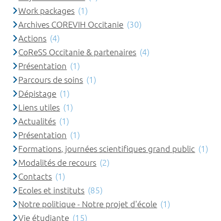
Work packages
(1)
Archives COREVIH Occitanie
(30)
Actions
(4)
CoReSS Occitanie & partenaires
(4)
Présentation
(1)
Parcours de soins
(1)
Dépistage
(1)
Liens utiles
(1)
Actualités
(1)
Présentation
(1)
Formations, journées scientifiques grand public
(1)
Modalités de recours
(2)
Contacts
(1)
Ecoles et instituts
(85)
Notre politique - Notre projet d'école
(1)
Vie étudiante
(15)