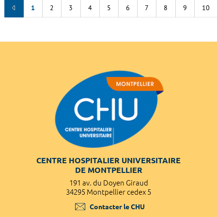
1
2
3
4
5
6
7
8
9
10
CENTRE HOSPITALIER UNIVERSITAIRE
DE MONTPELLIER
191 av. du Doyen Giraud
34295 Montpellier cedex 5
Contacter le CHU