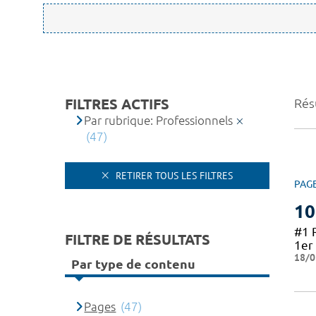
FILTRES ACTIFS
Résu
Par rubrique: Professionnels
(47)
RETIRER TOUS LES FILTRES
PAG
10
#1 
FILTRE DE RÉSULTATS
1er 
18/0
Par type de contenu
Pages
(47)