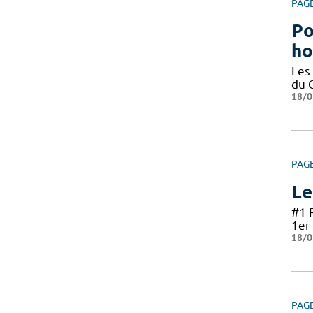
PAG
Po
ho
Les
du 
18/0
PAG
Le
#1 
1er 
18/0
PAG