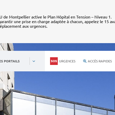
 de Montpellier active le Plan Hôpital en Tension – Niveau 1.
arantir une prise en charge adaptée à chacun, appelez le 15 av
déplacement aux urgences.
URGENCES
ACCÈS RAPIDES
ES PORTAILS