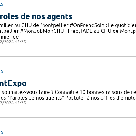
ES
roles de nos agents
vailler au CHU de Montpellier #OnPrendSoin : Le quotidi
tpellier #MonJobMonCHU : Fred, IADE au CHU de Montp
rmier de
2/2026 15:25
ES
ntExpo
 souhaitez-vous faire ? Connaître 10 bonnes raisons de re
éos "Paroles de nos agents" Postuler à nos offres d’emplo
2/2026 15:25
ES