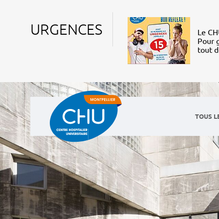
URGENCES
Le CHU
Pour g
tout 
TOUS L