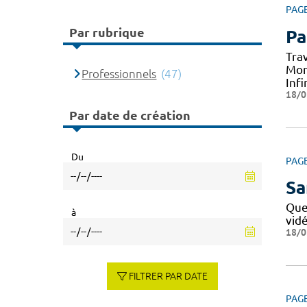
PAG
Par rubrique
Pa
Tra
Mon
Professionnels
(47)
Infi
18/0
Par date de création
Du
PAG
Sa
Que
à
vid
18/0
FILTRER PAR DATE
PAG