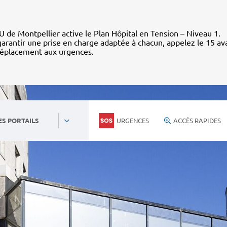
 de Montpellier active le Plan Hôpital en Tension – Niveau 1.
arantir une prise en charge adaptée à chacun, appelez le 15 av
déplacement aux urgences.
URGENCES
ACCÈS RAPIDES
ES PORTAILS