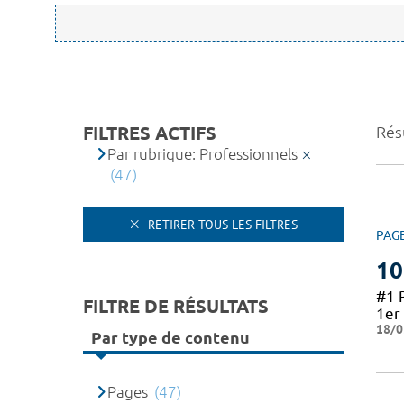
FILTRES ACTIFS
Résu
Par rubrique: Professionnels
(47)
RETIRER TOUS LES FILTRES
PAG
10
#1 
FILTRE DE RÉSULTATS
1er 
18/0
Par type de contenu
Pages
(47)