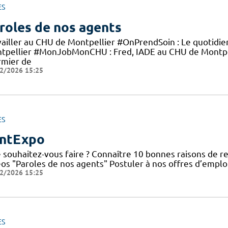
ES
roles de nos agents
vailler au CHU de Montpellier #OnPrendSoin : Le quotidi
tpellier #MonJobMonCHU : Fred, IADE au CHU de Montp
rmier de
2/2026 15:25
ES
ntExpo
 souhaitez-vous faire ? Connaître 10 bonnes raisons de re
éos "Paroles de nos agents" Postuler à nos offres d’emplo
2/2026 15:25
ES