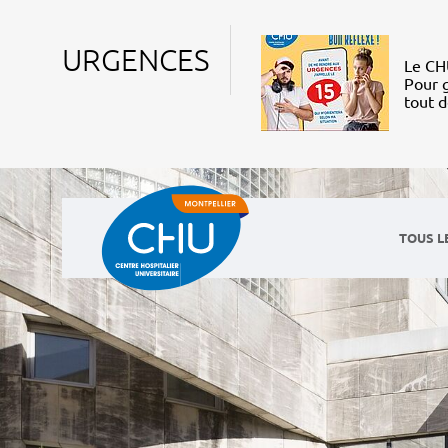
URGENCES
Le CHU
Pour g
tout 
TOUS L