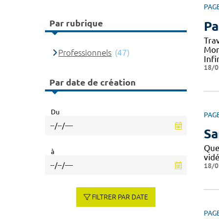
PAG
Par rubrique
Pa
Tra
Mon
Professionnels
(47)
Infi
18/0
Par date de création
Du
PAG
Sa
Que
à
vid
18/0
FILTRER PAR DATE
PAG