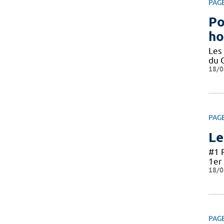
PAG
Po
ho
Les
du 
18/0
PAG
Le
#1 
1er 
18/0
PAG