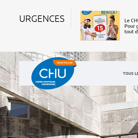
URGENCES
Le CHU
Pour g
tout 
TOUS L