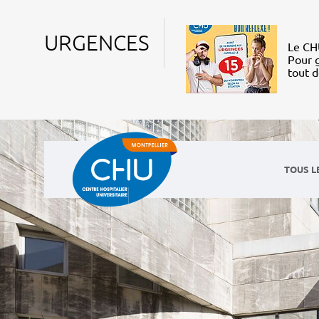
URGENCES
Le CHU
Pour g
tout 
TOUS L