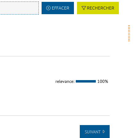
EFFACER
RECHERCHER
relevance:
100%
SUIVANT