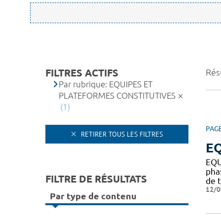
FILTRES ACTIFS
Résu
Par rubrique: EQUIPES ET
PLATEFORMES CONSTITUTIVES
(1)
PAG
RETIRER TOUS LES FILTRES
EQ
EQU
pha
FILTRE DE RÉSULTATS
de t
12/0
Par type de contenu