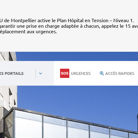
 de Montpellier active le Plan Hôpital en Tension – Niveau 1.
arantir une prise en charge adaptée à chacun, appelez le 15 av
déplacement aux urgences.
URGENCES
ACCÈS RAPIDES
ES PORTAILS