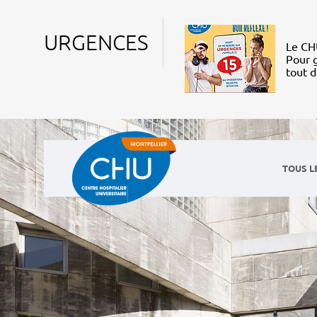
URGENCES
Le CHU
Pour g
tout 
TOUS L