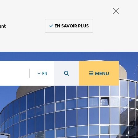
ant
EN SAVOIR PLUS
MENU
FR