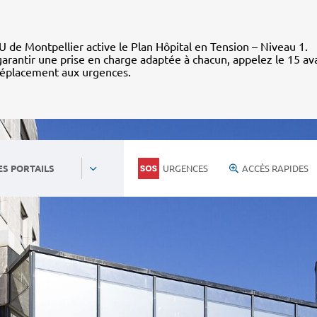
 de Montpellier active le Plan Hôpital en Tension – Niveau 1.
arantir une prise en charge adaptée à chacun, appelez le 15 av
déplacement aux urgences.
URGENCES
ACCÈS RAPIDES
ES PORTAILS