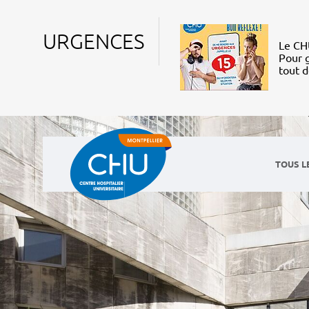
URGENCES
Le CHU
Pour g
tout 
TOUS L