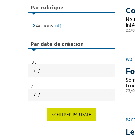
Par rubrique
Co
Neu
inté
Actions
(4)
23/0
Par date de création
PAG
Du
Fo
Sém
tro
à
23/0
FILTRER PAR DATE
PAG
Le