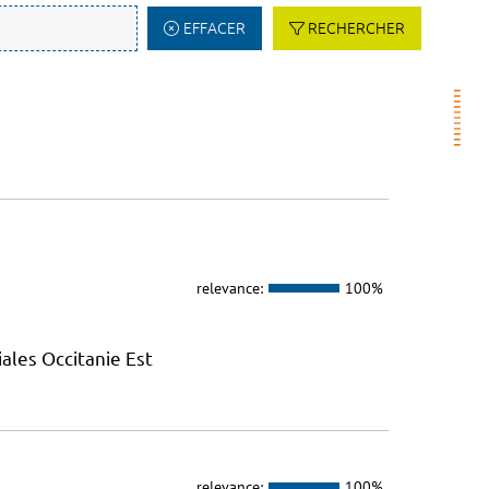
EFFACER
RECHERCHER
relevance:
100%
ales Occitanie Est
relevance:
100%