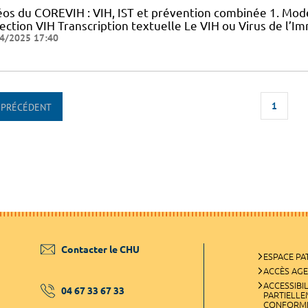
éos du COREVIH : VIH, IST et prévention combinée 1. Mode
nfection VIH Transcription textuelle Le VIH ou Virus de l
4/2025 17:40
1
PRÉCÉDENT
Contacter le CHU
ESPACE PA
ACCÈS AG
ACCESSIBIL
04 67 33 67 33
PARTIELL
CONFORM