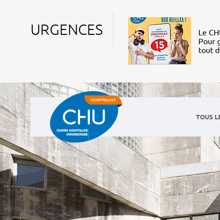
URGENCES
Le CHU
Pour g
tout 
TOUS L