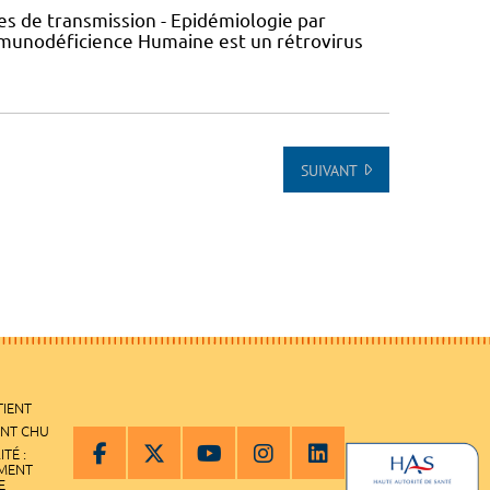
s de transmission - Epidémiologie par
’Immunodéficience Humaine est un rétrovirus
SUIVANT
TIENT
ENT CHU
ITÉ :
EMENT
E