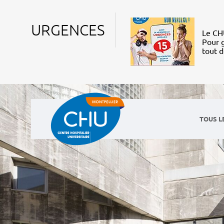
URGENCES
Le CHU
Pour g
tout 
TOUS L