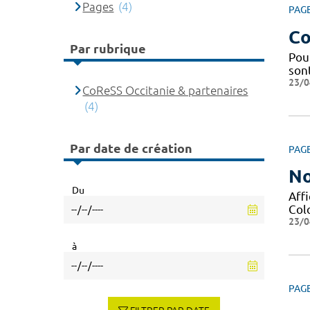
Pages
(4)
PAG
Co
Par rubrique
Pou
sont
23/0
CoReSS Occitanie & partenaires
(4)
Par date de création
PAG
No
Du
Affi
Col
23/0
à
PAG