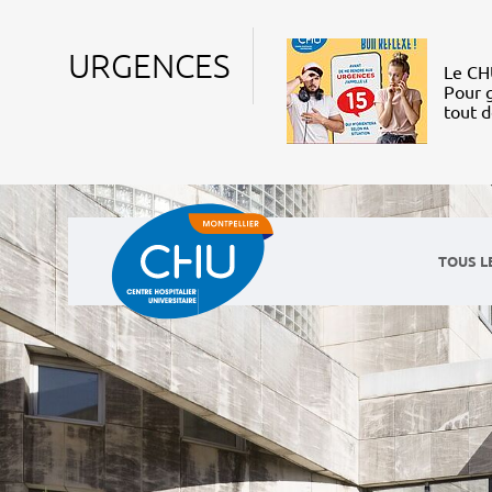
URGENCES
Le CHU
Pour g
tout 
TOUS L