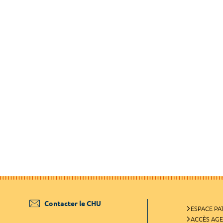
Contacter le CHU
ESPACE PA
ACCÈS AG