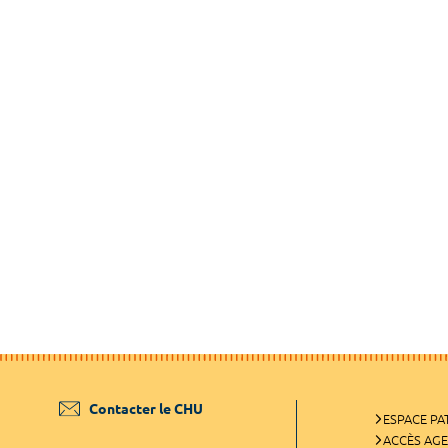
Contacter le CHU
ESPACE PA
ACCÈS AG