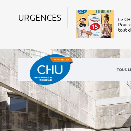
URGENCES
Le CHU
Pour g
tout 
TOUS L