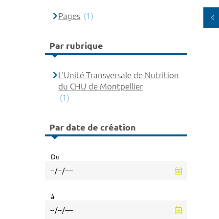
Pages
(1)
Par rubrique
L'Unité Transversale de Nutrition
du CHU de Montpellier
(1)
Par date de création
Du
à