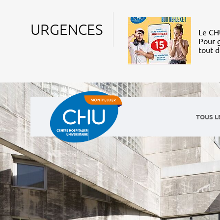
URGENCES
Le CHU
Pour g
tout 
TOUS L