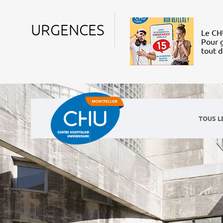
URGENCES
Le CHU
Pour g
tout 
TOUS L