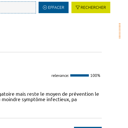
EFFACER
RECHERCHER
relevance:
100%
atoire mais reste le moyen de prévention le
 au moindre symptôme infectieux, pa