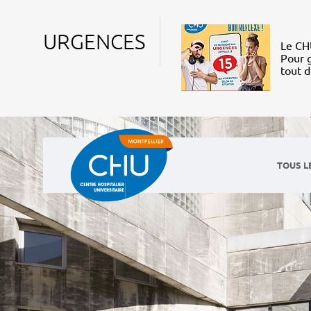
URGENCES
Le CHU
Pour g
tout 
TOUS L