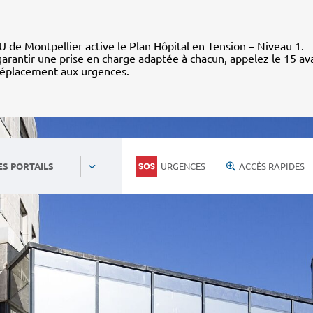
 de Montpellier active le Plan Hôpital en Tension – Niveau 1.
arantir une prise en charge adaptée à chacun, appelez le 15 av
déplacement aux urgences.
URGENCES
ACCÈS RAPIDES
ES PORTAILS