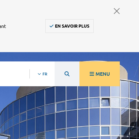
ant
EN SAVOIR PLUS
MENU
FR