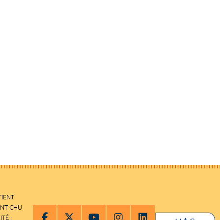
TIENT
ENT CHU
ITÉ :