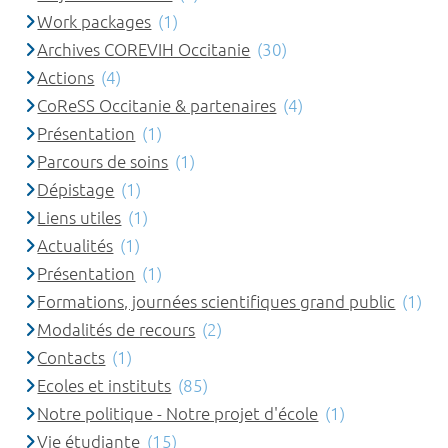
Work packages
(1)
Archives COREVIH Occitanie
(30)
Actions
(4)
CoReSS Occitanie & partenaires
(4)
Présentation
(1)
Parcours de soins
(1)
Dépistage
(1)
Liens utiles
(1)
Actualités
(1)
Présentation
(1)
Formations, journées scientifiques grand public
(1)
Modalités de recours
(2)
Contacts
(1)
Ecoles et instituts
(85)
Notre politique - Notre projet d'école
(1)
Vie étudiante
(15)