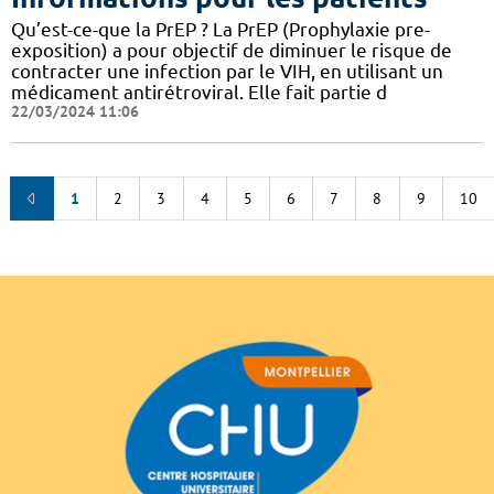
Qu’est-ce-que la PrEP ? La PrEP (Prophylaxie pre-
exposition) a pour objectif de diminuer le risque de
contracter une infection par le VIH, en utilisant un
médicament antirétroviral. Elle fait partie d
22/03/2024 11:06
1
2
3
4
5
6
7
8
9
10