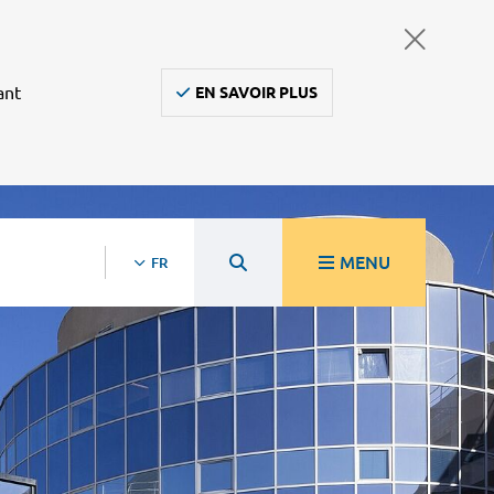
ant
EN SAVOIR PLUS
MENU
FR