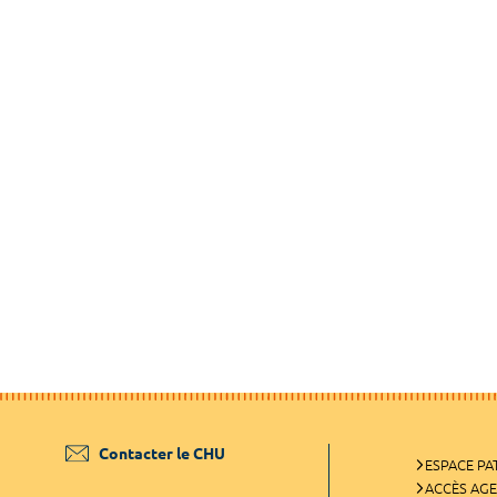
Contacter le CHU
ESPACE PA
ACCÈS AG