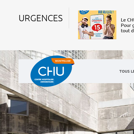
URGENCES
Le CHU
Pour g
tout 
TOUS L