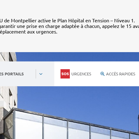
 de Montpellier active le Plan Hôpital en Tension – Niveau 1.
arantir une prise en charge adaptée à chacun, appelez le 15 av
déplacement aux urgences.
URGENCES
ACCÈS RAPIDES
ES PORTAILS