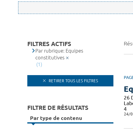
FILTRES ACTIFS
Résu
Par rubrique: Equipes
constitutives
(1)
PAG
RETIRER TOUS LES FILTRES
Eq
26 
Lab
FILTRE DE RÉSULTATS
4
24/0
Par type de contenu