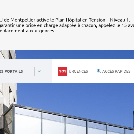
 de Montpellier active le Plan Hôpital en Tension – Niveau 1.
arantir une prise en charge adaptée à chacun, appelez le 15 av
déplacement aux urgences.
URGENCES
ACCÈS RAPIDES
ES PORTAILS