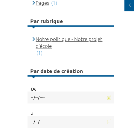
Pages
(1)
Par rubrique
Notre politique - Notre projet
d'école
(1)
Par date de création
Du
à