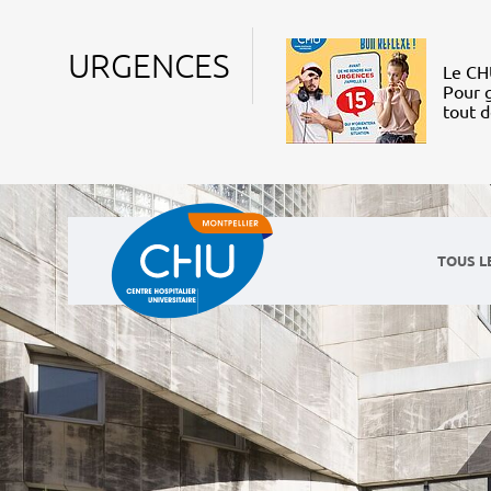
URGENCES
Le CHU
Pour g
tout 
TOUS L