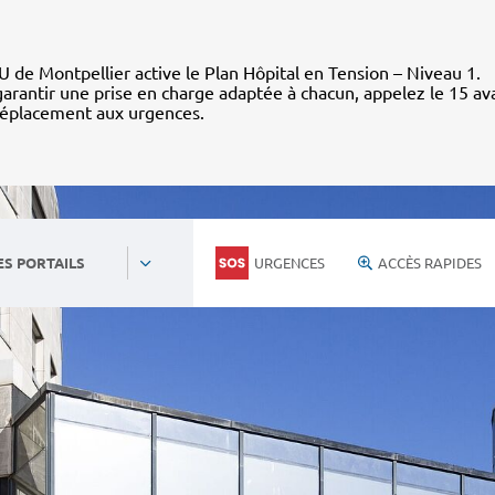
 de Montpellier active le Plan Hôpital en Tension – Niveau 1.
arantir une prise en charge adaptée à chacun, appelez le 15 av
déplacement aux urgences.
URGENCES
ACCÈS RAPIDES
ES PORTAILS