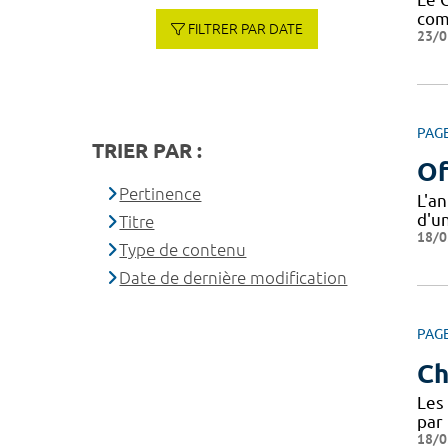
com
FILTRER PAR DATE
23/0
PAG
TRIER PAR :
Of
Pertinence
L'a
d'u
Titre
18/0
Type de contenu
Date de dernière modification
PAG
Ch
Les 
par 
18/0