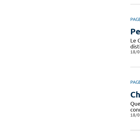
PAG
Pe
Le C
dis
18/0
PAG
Ch
Que 
conn
18/0