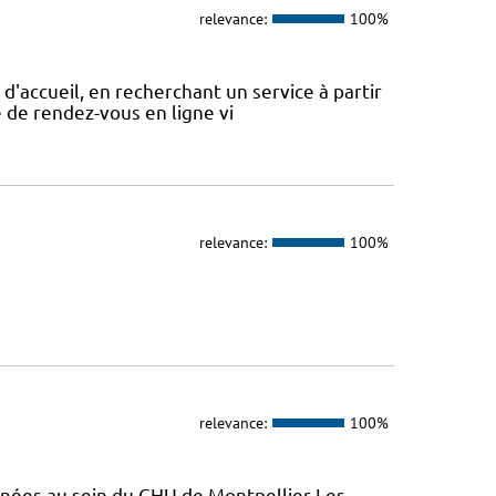
relevance:
100%
d'accueil, en recherchant un service à partir
se de rendez-vous en ligne vi
relevance:
100%
relevance:
100%
enées au sein du CHU de Montpellier Les