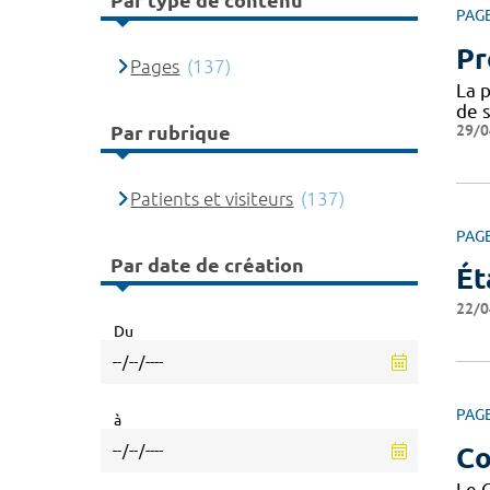
Par type de contenu
PAG
Pr
Pages
(137)
La p
de s
29/0
Par rubrique
Patients et visiteurs
(137)
PAG
Par date de création
Ét
22/0
Du
PAG
à
Co
Le 