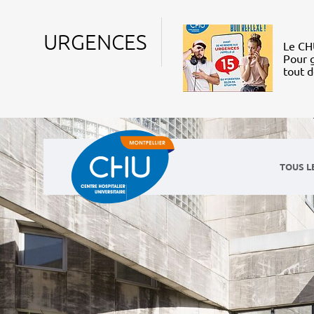
URGENCES
Le CHU
Pour g
tout 
TOUS L