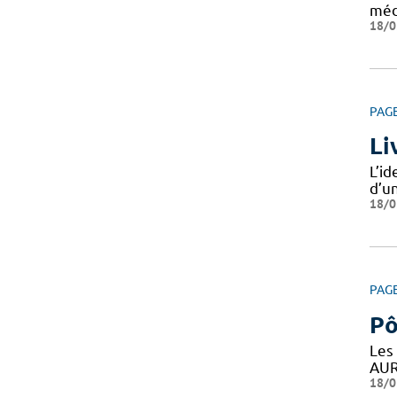
méd
18/0
PAG
Li
L’i
d’un
18/0
PAG
Pô
Les
AUR
18/0