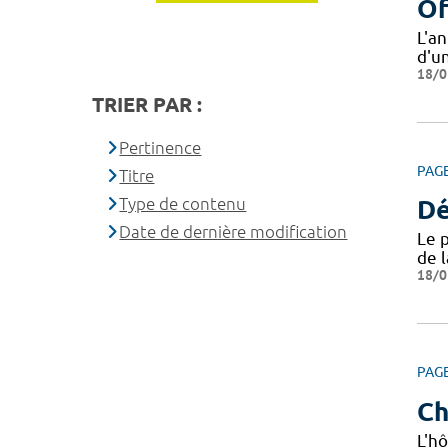
Of
L'a
d'u
18/0
TRIER PAR :
Pertinence
PAG
Titre
Type de contenu
Dé
Date de dernière modification
Le 
de 
18/0
PAG
Ch
L'hô