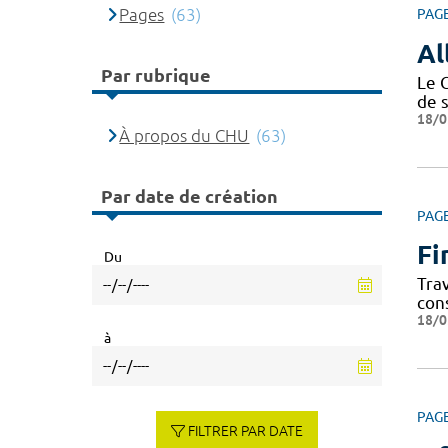
Pages
(63)
PAG
Al
Par rubrique
Le 
de 
18/0
À propos du CHU
(63)
Par date de création
PAG
Fi
Du
Tra
con
18/0
à
PAG
FILTRER PAR DATE