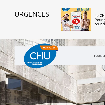
URGENCES
Le CHU
Pour g
tout 
TOUS L