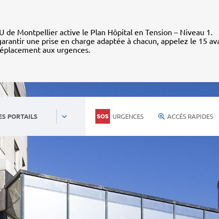
 de Montpellier active le Plan Hôpital en Tension – Niveau 1.
arantir une prise en charge adaptée à chacun, appelez le 15 av
déplacement aux urgences.
URGENCES
ACCÈS RAPIDES
ES PORTAILS