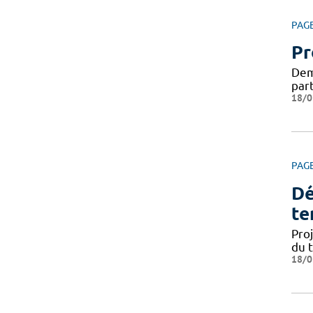
PAG
Pr
Dema
par
18/0
PAG
Dé
te
Pro
du 
18/0