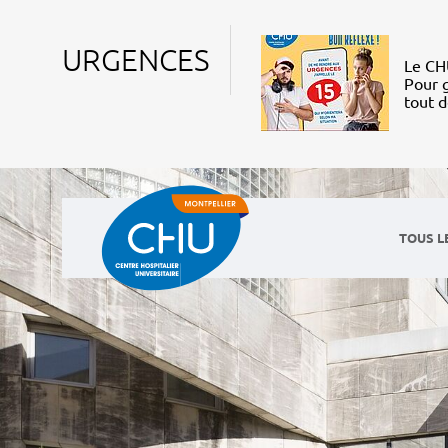
URGENCES
Le CHU
Pour g
tout 
TOUS L