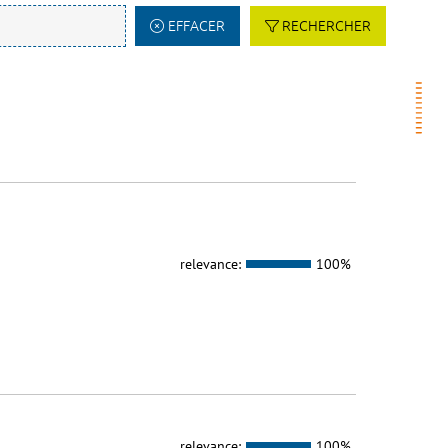
EFFACER
RECHERCHER
relevance:
100%
relevance:
100%