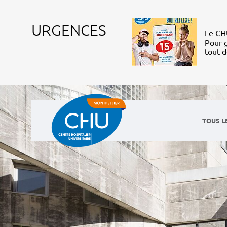
URGENCES
Le CHU
Pour g
tout 
TOUS L