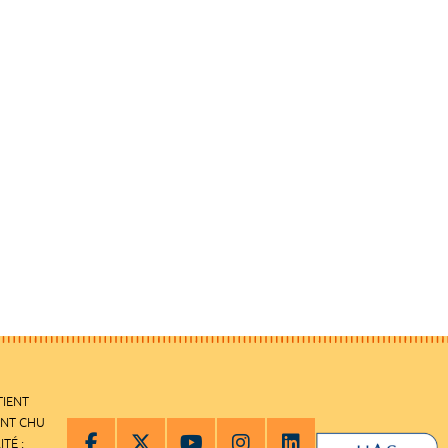
TIENT
ENT CHU
ITÉ :