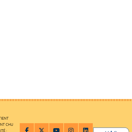
TIENT
ENT CHU
ITÉ :