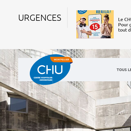
URGENCES
Le CHU
Pour g
tout 
TOUS L