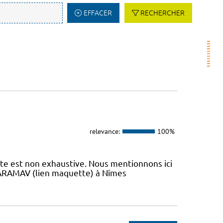
EFFACER
RECHERCHER
relevance:
100%
iste est non exhaustive. Nous mentionnons ici
 L’ARAMAV (lien maquette) à Nîmes