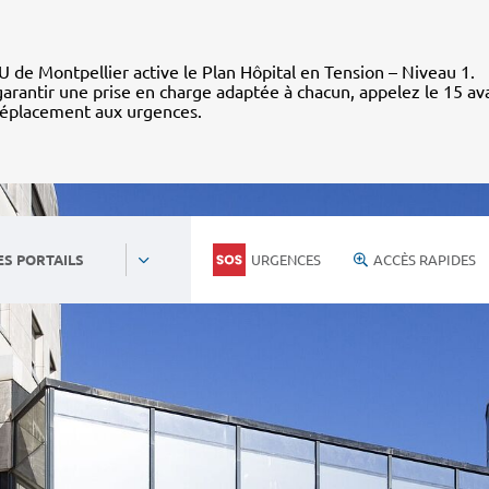
 de Montpellier active le Plan Hôpital en Tension – Niveau 1.
arantir une prise en charge adaptée à chacun, appelez le 15 av
déplacement aux urgences.
URGENCES
ACCÈS RAPIDES
ES PORTAILS