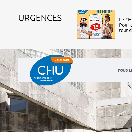
URGENCES
Le CHU
Pour g
tout 
TOUS L