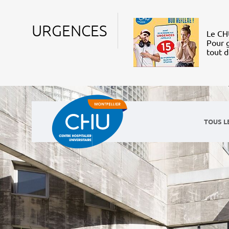
URGENCES
Le CHU
Pour g
tout 
TOUS L