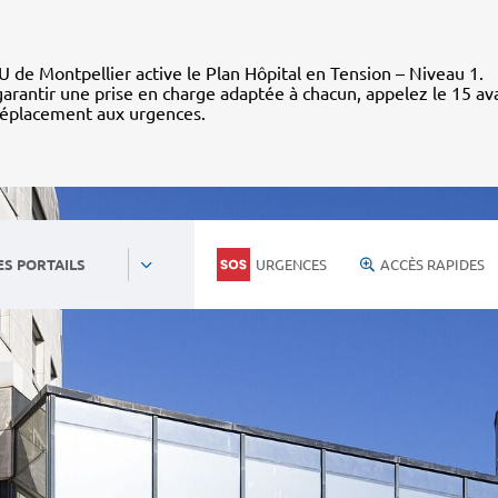
 de Montpellier active le Plan Hôpital en Tension – Niveau 1.
arantir une prise en charge adaptée à chacun, appelez le 15 av
déplacement aux urgences.
URGENCES
ACCÈS RAPIDES
ES PORTAILS