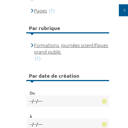
Pages
(1)
Par rubrique
Formations, journées scientifiques
grand public
(1)
Par date de création
Du
à