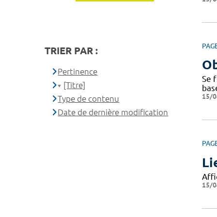
PAG
TRIER PAR :
Ob
Pertinence
Se f
[Titre]
bas
15/0
Type de contenu
Date de dernière modification
PAG
Li
Affi
15/0