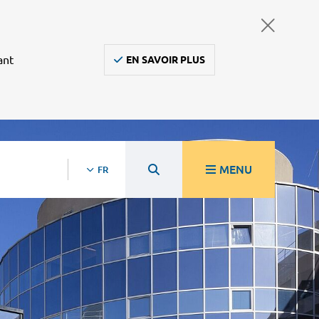
ant
EN SAVOIR PLUS
MENU
FR