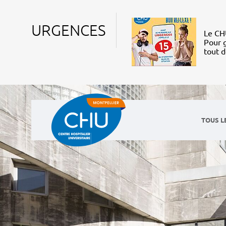
URGENCES
Le CHU
Pour g
tout 
TOUS L