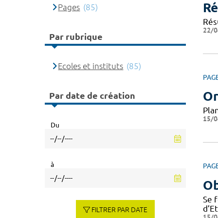
Ré
Pages
(85)
Résu
22/0
Par rubrique
Ecoles et instituts
(85)
PAG
Or
Par date de création
Pla
15/0
Du
à
PAG
Ob
Se 
d’E
FILTRER PAR DATE
15/0