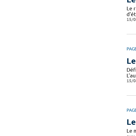
Le r
d'ét
15/0
PAG
Le
Défi
L’au
15/0
PAG
Le
Le m