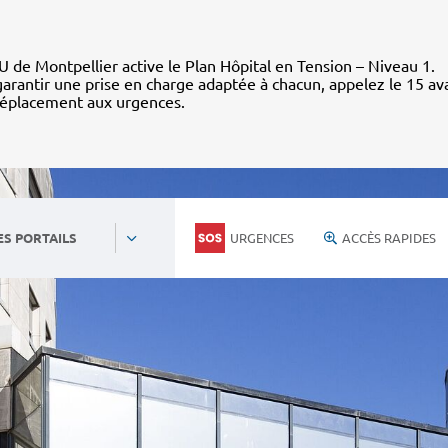
 de Montpellier active le Plan Hôpital en Tension – Niveau 1.
arantir une prise en charge adaptée à chacun, appelez le 15 av
déplacement aux urgences.
URGENCES
ACCÈS RAPIDES
ES PORTAILS