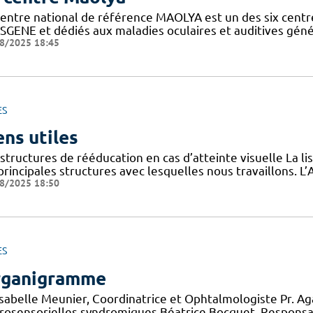
entre national de référence MAOLYA est un des six centre
SGENE et dédiés aux maladies oculaires et auditives généti
8/2025 18:45
ES
ens utiles
structures de rééducation en cas d’atteinte visuelle La l
 principales structures avec lesquelles nous travaillons.
8/2025 18:50
ES
ganigramme
 Isabelle Meunier, Coordinatrice et Ophtalmologiste Pr. A
rosensorielles syndromiques Béatrice Bocquet, Responsa