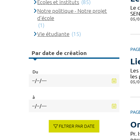
Ecoles et instituts
(85)
Le c
Notre politique - Notre projet
SEN
d'école
05/0
(1)
Vie étudiante
(15)
PAG
Par date de création
Li
Les 
Du
les
05/0
à
PAG
Or
FILTRER PAR DATE
Pr.
neu