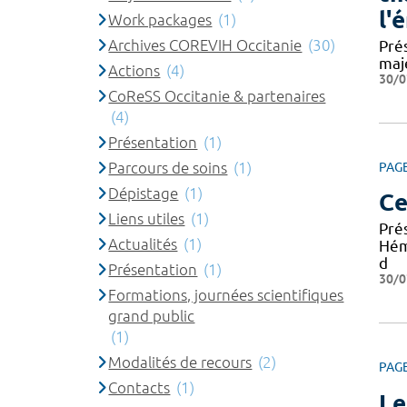
l'
Work packages
(1)
Archives COREVIH Occitanie
(30)
Pré
maj
Actions
(4)
30/0
CoReSS Occitanie & partenaires
(4)
Présentation
(1)
Parcours de soins
(1)
PAG
Dépistage
(1)
Ce
Liens utiles
(1)
Pré
Actualités
(1)
Hém
d
Présentation
(1)
30/0
Formations, journées scientifiques
grand public
(1)
Modalités de recours
(2)
PAG
Contacts
(1)
Le