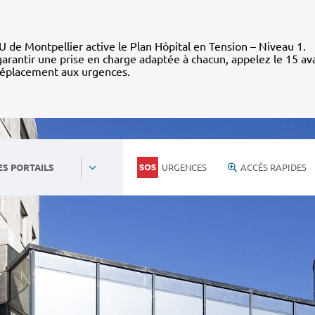
 de Montpellier active le Plan Hôpital en Tension – Niveau 1.
arantir une prise en charge adaptée à chacun, appelez le 15 av
déplacement aux urgences.
URGENCES
ACCÈS RAPIDES
ES PORTAILS