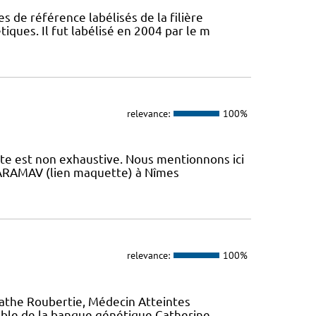
s de référence labélisés de la filière
ques. Il fut labélisé en 2004 par le m
relevance:
100%
iste est non exhaustive. Nous mentionnons ici
 L’ARAMAV (lien maquette) à Nîmes
relevance:
100%
gathe Roubertie, Médecin Atteintes
ble de la banque génétique Catherine