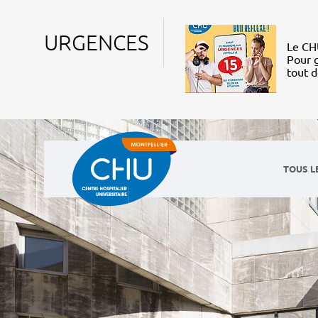
URGENCES
Le CHU
Pour g
tout 
TOUS L