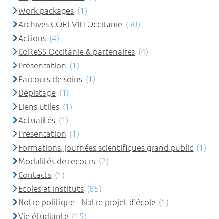
Work packages
(1)
Archives COREVIH Occitanie
(30)
Actions
(4)
CoReSS Occitanie & partenaires
(4)
Présentation
(1)
Parcours de soins
(1)
Dépistage
(1)
Liens utiles
(1)
Actualités
(1)
Présentation
(1)
Formations, journées scientifiques grand public
(1)
Modalités de recours
(2)
Contacts
(1)
Ecoles et instituts
(85)
Notre politique - Notre projet d'école
(1)
Vie étudiante
(15)