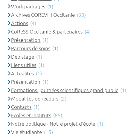
Work packages
(1)
Archives COREVIH Occitanie
(30)
Actions
(4)
CoReSS Occitanie & partenaires
(4)
Présentation
(1)
Parcours de soins
(1)
Dépistage
(1)
Liens utiles
(1)
Actualités
(1)
Présentation
(1)
Formations, journées scientifiques grand public
(1)
Modalités de recours
(2)
Contacts
(1)
Ecoles et instituts
(85)
Notre politique - Notre projet d'école
(1)
Vie étudiante
(15)