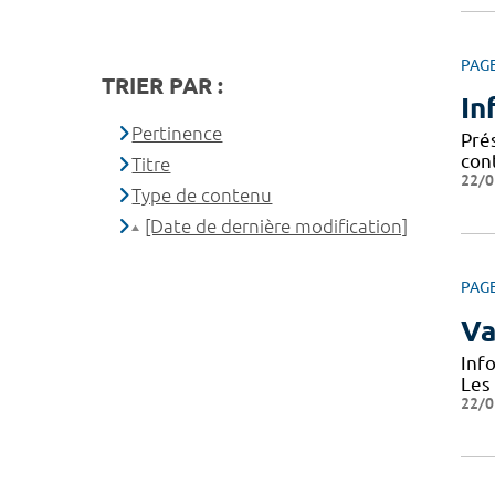
PAG
TRIER PAR :
In
Pertinence
Prés
cont
Titre
22/0
Type de contenu
[Date de dernière modification]
PAG
Va
Inf
Les
22/0