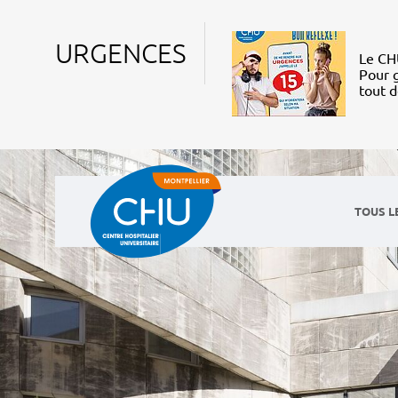
URGENCES
Le CHU
Pour g
tout 
TOUS L