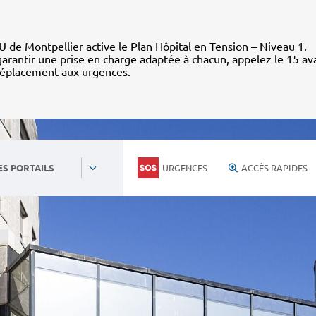
 de Montpellier active le Plan Hôpital en Tension – Niveau 1.
arantir une prise en charge adaptée à chacun, appelez le 15 av
déplacement aux urgences.
URGENCES
ACCÈS RAPIDES
ES PORTAILS