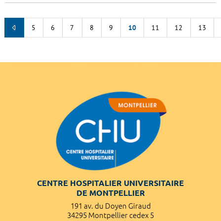
5
6
7
8
9
10
11
12
13
CENTRE HOSPITALIER UNIVERSITAIRE
DE MONTPELLIER
191 av. du Doyen Giraud
34295 Montpellier cedex 5