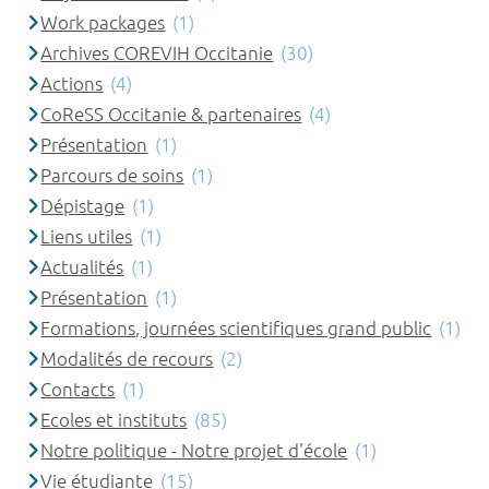
Work packages
(1)
Archives COREVIH Occitanie
(30)
Actions
(4)
CoReSS Occitanie & partenaires
(4)
Présentation
(1)
Parcours de soins
(1)
Dépistage
(1)
Liens utiles
(1)
Actualités
(1)
Présentation
(1)
Formations, journées scientifiques grand public
(1)
Modalités de recours
(2)
Contacts
(1)
Ecoles et instituts
(85)
Notre politique - Notre projet d'école
(1)
Vie étudiante
(15)