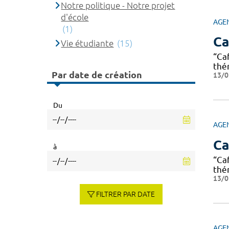
Notre politique - Notre projet
d'école
AGE
(1)
Ca
Vie étudiante
(15)
“Ca
thé
Par date de création
13/0
Du
AGE
Ca
à
“Ca
thé
13/0
FILTRER PAR DATE
AGE