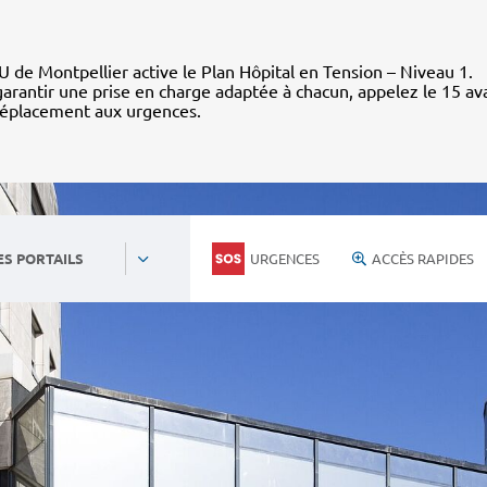
 de Montpellier active le Plan Hôpital en Tension – Niveau 1.
arantir une prise en charge adaptée à chacun, appelez le 15 av
déplacement aux urgences.
URGENCES
ACCÈS RAPIDES
ES PORTAILS