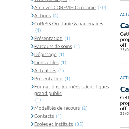
Archives COREVIH Occitanie
(30)
ACT
Actions
(4)
CoReSS Occitanie & partenaires
Ca
(4)
Cet
Présentation
(1)
pro
off
Parcours de soins
(1)
23/0
Dépistage
(1)
Liens utiles
(1)
Actualités
(1)
ACT
Présentation
(1)
Formations, journées scientifiques
Ca
grand public
Cet
(1)
pro
Modalités de recours
(2)
off
23/0
Contacts
(1)
Ecoles et instituts
(85)