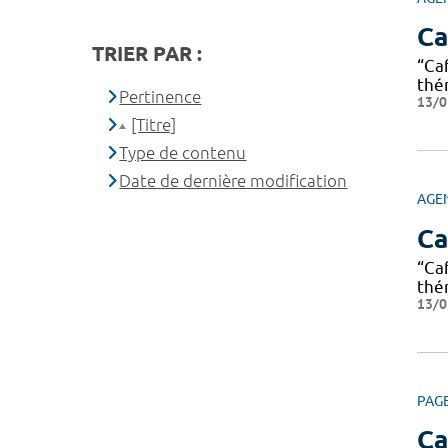
Ca
TRIER PAR :
“Ca
thé
Pertinence
13/0
[Titre]
Type de contenu
Date de dernière modification
AGE
Ca
“Ca
thé
13/0
PAG
C