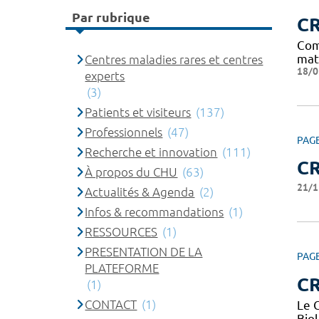
Par rubrique
C
Com
mat
Centres maladies rares et centres
18/0
experts
(3)
Patients et visiteurs
(137)
Professionnels
(47)
PAG
Recherche et innovation
(111)
CR
À propos du CHU
(63)
21/1
Actualités & Agenda
(2)
Infos & recommandations
(1)
RESSOURCES
(1)
PRESENTATION DE LA
PAG
PLATEFORME
CR
(1)
CONTACT
(1)
Le 
Bio