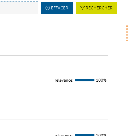
EFFACER
RECHERCHER
relevance:
100%
relevance:
100%