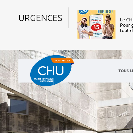
URGENCES
Le CHU
Pour g
tout 
TOUS L