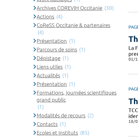
Archives COREVIH Occitanie
(30)
Actions
(4)
CoReSS Occitanie & partenaires
PAG
(4)
Th
Présentation
(1)
La 
Parcours de soins
(1)
pre
Dépistage
(1)
01/1
Liens utiles
(1)
Actualités
(1)
Présentation
(1)
PAG
Formations, journées scientifiques
Th
grand public
(1)
TCC
Modalités de recours
(2)
ide
18/0
Contacts
(1)
Ecoles et instituts
(85)