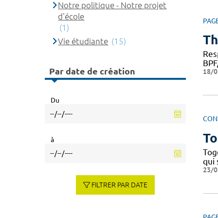
Notre politique - Notre projet
d'école
PAG
(1)
Th
Vie étudiante
(15)
Res
BPF
Par date de création
18/0
Du
CON
To
à
Tog
qui
23/0
FILTRER PAR DATE
PAG