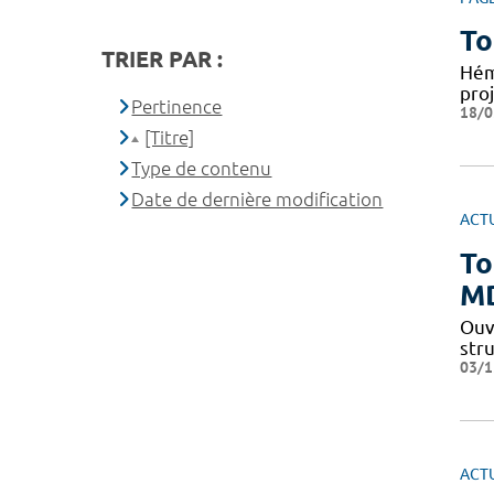
To
TRIER PAR :
Hém
pro
Pertinence
18/0
[Titre]
Type de contenu
Date de dernière modification
ACT
To
MD
Ouve
stru
03/1
ACT