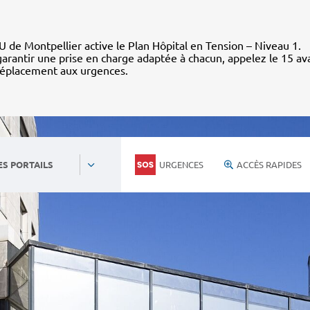
 de Montpellier active le Plan Hôpital en Tension – Niveau 1.
arantir une prise en charge adaptée à chacun, appelez le 15 av
déplacement aux urgences.
URGENCES
ACCÈS RAPIDES
ES PORTAILS