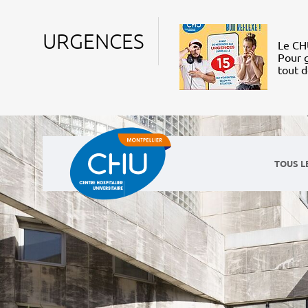
URGENCES
Le CHU
Pour g
tout 
TOUS L