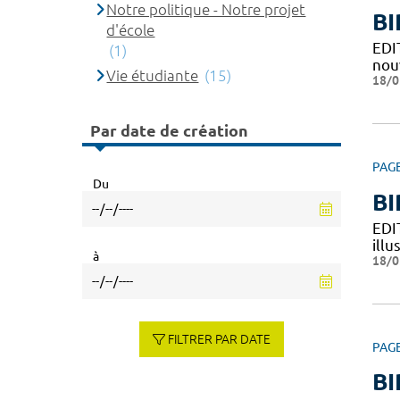
Notre politique - Notre projet
BI
d'école
EDI
(1)
nouv
Vie étudiante
(15)
18/0
Par date de création
PAG
Du
BI
EDI
illu
à
18/0
FILTRER PAR DATE
PAG
BI