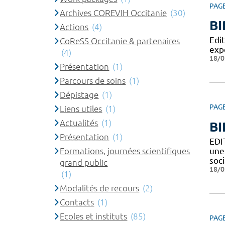
PAG
Archives COREVIH Occitanie
(30)
BI
Actions
(4)
Edi
CoReSS Occitanie & partenaires
exp
(4)
18/0
Présentation
(1)
Parcours de soins
(1)
Dépistage
(1)
PAG
Liens utiles
(1)
Actualités
(1)
BI
Présentation
(1)
EDI
une
Formations, journées scientifiques
soci
grand public
18/0
(1)
Modalités de recours
(2)
Contacts
(1)
Ecoles et instituts
(85)
PAG