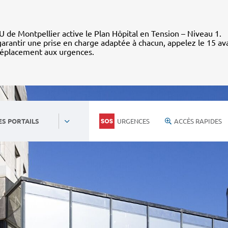
 de Montpellier active le Plan Hôpital en Tension – Niveau 1.
arantir une prise en charge adaptée à chacun, appelez le 15 av
déplacement aux urgences.
URGENCES
ACCÈS RAPIDES
ES PORTAILS