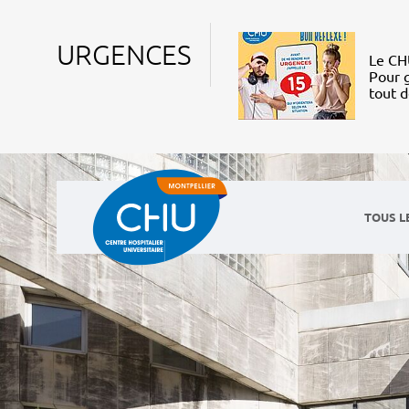
URGENCES
Le CHU
Pour g
tout 
TOUS L