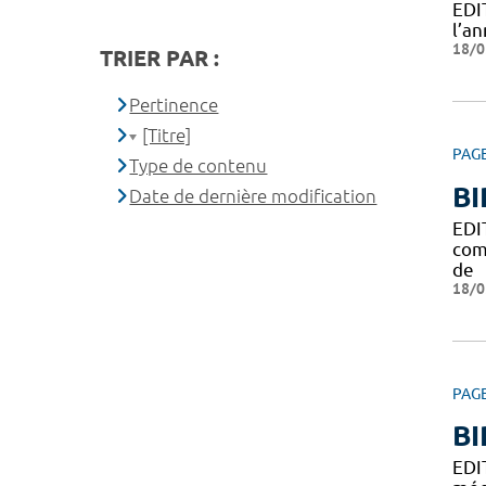
EDIT
l’a
18/0
TRIER PAR :
Pertinence
[Titre]
PAG
Type de contenu
BI
Date de dernière modification
EDI
com
de
18/0
PAG
BI
EDI