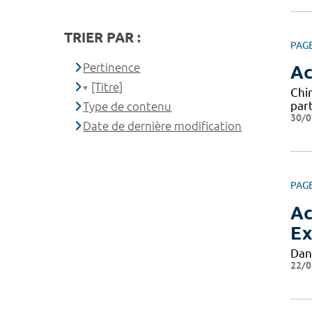
TRIER PAR :
PAG
Pertinence
Ac
[Titre]
Chi
par
Type de contenu
30/0
Date de dernière modification
PAG
Ac
Ex
Dan
22/0