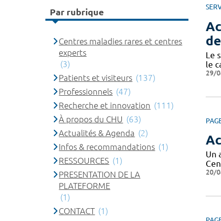
SERV
Par rubrique
Ac
de
Centres maladies rares et centres
experts
Le s
(3)
le c
29/0
Patients et visiteurs
(137)
Professionnels
(47)
Recherche et innovation
(111)
À propos du CHU
(63)
PAG
Actualités & Agenda
(2)
Ac
Infos & recommandations
(1)
Un 
RESSOURCES
(1)
Cen
20/0
PRESENTATION DE LA
PLATEFORME
(1)
CONTACT
(1)
PAG