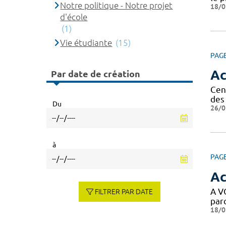
Notre politique - Notre projet
18/0
d'école
(1)
Vie étudiante
(15)
PAG
Ac
Par date de création
Cen
des 
Du
26/0
à
PAG
Ac
A VO
FILTRER PAR DATE
parc
18/0