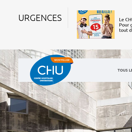
URGENCES
Le CHU
Pour g
tout 
TOUS L