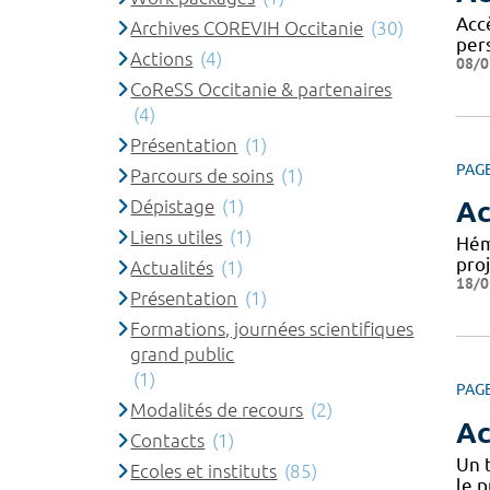
Accè
Archives COREVIH Occitanie
(30)
per
Actions
(4)
08/0
CoReSS Occitanie & partenaires
(4)
Présentation
(1)
PAG
Parcours de soins
(1)
Dépistage
(1)
Ac
Liens utiles
(1)
Hém
pro
Actualités
(1)
18/0
Présentation
(1)
Formations, journées scientifiques
grand public
(1)
PAG
Modalités de recours
(2)
Ac
Contacts
(1)
Un 
Ecoles et instituts
(85)
le 