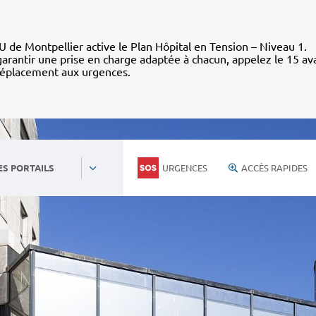
 de Montpellier active le Plan Hôpital en Tension – Niveau 1.
arantir une prise en charge adaptée à chacun, appelez le 15 av
déplacement aux urgences.
URGENCES
ACCÈS RAPIDES
ES PORTAILS