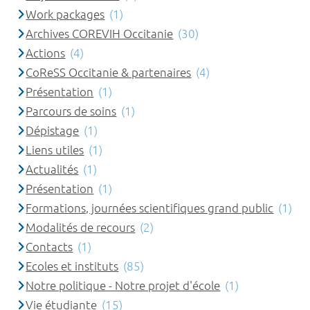
Work packages
(1)
Archives COREVIH Occitanie
(30)
Actions
(4)
CoReSS Occitanie & partenaires
(4)
Présentation
(1)
Parcours de soins
(1)
Dépistage
(1)
Liens utiles
(1)
Actualités
(1)
Présentation
(1)
Formations, journées scientifiques grand public
(1)
Modalités de recours
(2)
Contacts
(1)
Ecoles et instituts
(85)
Notre politique - Notre projet d'école
(1)
Vie étudiante
(15)